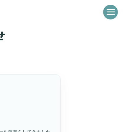
LONGテニススクール
せ
LONGについて
新着情報
イベント
テニス