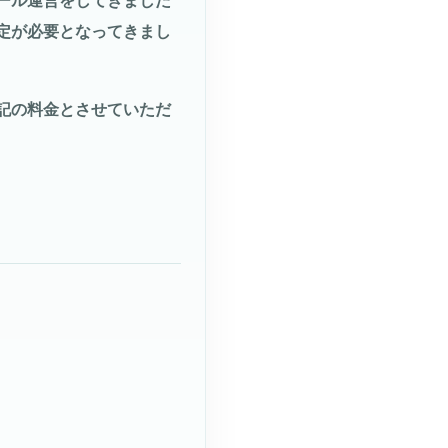
ール運営をしてきました
定が必要となってきまし
ソフトテニス
記の料金とさせていただ
共通案内
お問い合わせ
求人
入会申し込み
テニスLINE
ソフトテニスLINE